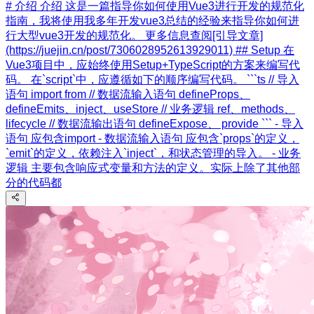
# 介绍 介绍 这是一篇指导你如何使用Vue3进行开发的规范化
指南，我将使用我多年开发vue3总结的经验来指导你如何进
行大型vue3开发的规范化。 更多信息查阅[引导文章]
(https://juejin.cn/post/7306028952613929011) ## Setup 在
Vue3项目中，应始终使用Setup+TypeScript的方案来编写代
码。 在`script`中，应遵循如下的顺序编写代码。 ```ts // 导入
语句 import from // 数据流输入语句 defineProps、
defineEmits、inject、useStore // 业务逻辑 ref、methods、
lifecycle // 数据流输出语句 defineExpose、 provide ``` - 导入
语句 应包含import - 数据流输入语句 应包含`props`的定义，
`emit`的定义，依赖注入`inject`，和状态管理的导入。 - 业务
逻辑 主要包含响应式变量和方法的定义。实际上除了其他部
分的代码都