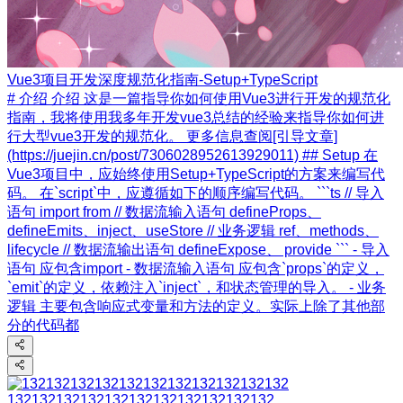
Vue3项目开发深度规范化指南-Setup+TypeScript
# 介绍 介绍 这是一篇指导你如何使用Vue3进行开发的规范化
指南，我将使用我多年开发vue3总结的经验来指导你如何进
行大型vue3开发的规范化。 更多信息查阅[引导文章]
(https://juejin.cn/post/7306028952613929011) ## Setup 在
Vue3项目中，应始终使用Setup+TypeScript的方案来编写代
码。 在`script`中，应遵循如下的顺序编写代码。 ```ts // 导入
语句 import from // 数据流输入语句 defineProps、
defineEmits、inject、useStore // 业务逻辑 ref、methods、
lifecycle // 数据流输出语句 defineExpose、 provide ``` - 导入
语句 应包含import - 数据流输入语句 应包含`props`的定义，
`emit`的定义，依赖注入`inject`，和状态管理的导入。 - 业务
逻辑 主要包含响应式变量和方法的定义。实际上除了其他部
分的代码都
132132132132132132132132132132132