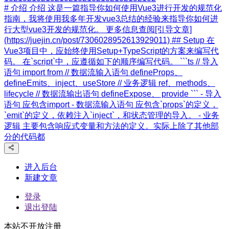
# 介绍 介绍 这是一篇指导你如何使用Vue3进行开发的规范化
指南，我将使用我多年开发vue3总结的经验来指导你如何进
行大型vue3开发的规范化。 更多信息查阅[引导文章]
(https://juejin.cn/post/7306028952613929011) ## Setup 在
Vue3项目中，应始终使用Setup+TypeScript的方案来编写代
码。 在`script`中，应遵循如下的顺序编写代码。 ```ts // 导入
语句 import from // 数据流输入语句 defineProps、
defineEmits、inject、useStore // 业务逻辑 ref、methods、
lifecycle // 数据流输出语句 defineExpose、 provide ``` - 导入
语句 应包含import - 数据流输入语句 应包含`props`的定义，
`emit`的定义，依赖注入`inject`，和状态管理的导入。 - 业务
逻辑 主要包含响应式变量和方法的定义。实际上除了其他部
分的代码都
进入后台
新建文章
登录
退出登陆
本站不开放注册